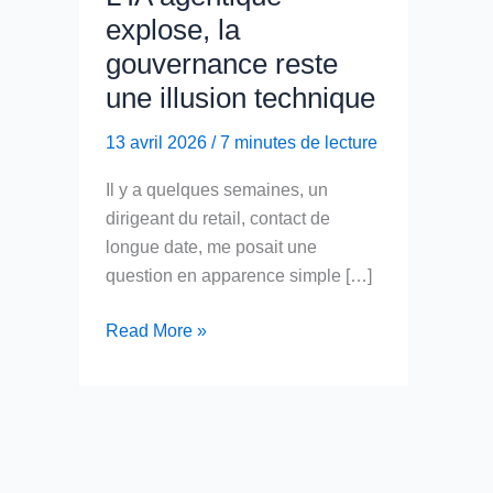
explose, la
gouvernance reste
une illusion technique
13 avril 2026
/
7 minutes de lecture
Il y a quelques semaines, un
dirigeant du retail, contact de
longue date, me posait une
question en apparence simple […]
L’IA
Read More »
agentique
explose,
la
gouvernance
reste