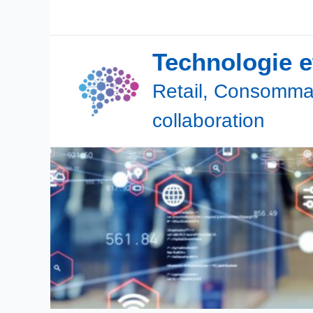
Aller
au
contenu
Technologie 
Retail, Consommat
collaboration