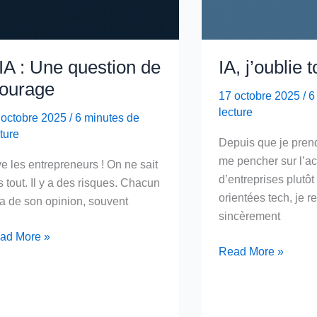
’IA : Une question de
IA, j’oublie
ourage
17 octobre 2025
/
6
lecture
 octobre 2025
/
6 minutes de
ture
Depuis que je pren
me pencher sur l’act
e les entrepreneurs ! On ne sait
d’entreprises plutôt 
 tout. Il y a des risques. Chacun
orientées tech, je r
va de son opinion, souvent
sincèrement
A
ad More »
IA,
Read More »
j’oublie
e
tout…
estion