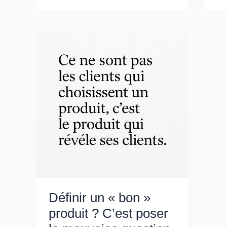
Co
de
produits
à
l’économie
de
flux
Définir un « bon »
produit ? C’est poser