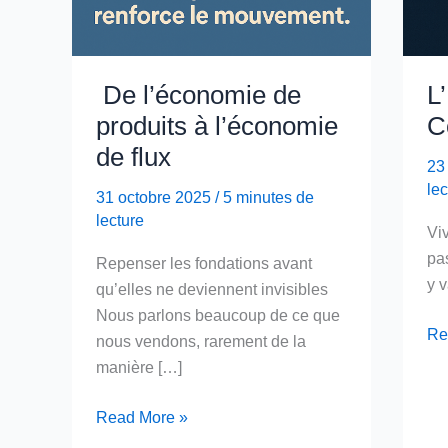
De l’économie de
L
produits à l’économie
C
de flux
23
lec
31 octobre 2025
/
5 minutes de
lecture
Viv
pas
Repenser les fondations avant
y 
qu’elles ne deviennent invisibles
Nous parlons beaucoup de ce que
L’I
Re
nous vendons, rarement de la
:
manière […]
Un
qu
De
Read More »
de
l’économie