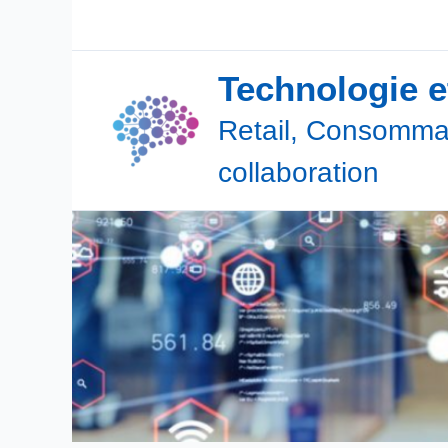
Aller
au
contenu
Technologie 
Retail, Consommat
collaboration