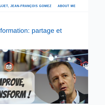
UJET, JEAN-FRANÇOIS GOMEZ
ABOUT ME
formation: partage et