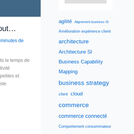
agilité
Alignement business-SI
 tout…
Amélioration expérience client
 minutes de
architecture
Architecture SI
ds le temps de
Business Capability
ivité
Mapping
petites et
business strategy
este
cloud
client
commerce
commerce connecté
Comportement consommateur