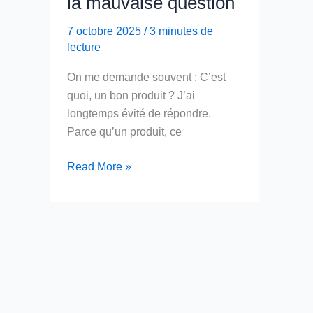
la mauvaise question
7 octobre 2025
/
3 minutes de
lecture
On me demande souvent : C’est
quoi, un bon produit ? J’ai
longtemps évité de répondre.
Parce qu’un produit, ce
Définir
Read More »
un
«
bon
»
produit
?
C’est
poser