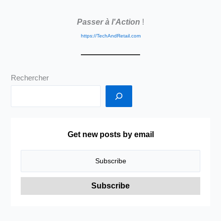
des
Passer à l'Action
!
outils
proposés
https://TechAndRetail.com
en
natif
par
Rechercher
Office365
et
totalement
absents
de
Get new posts by email
G
Suite