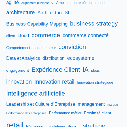
agilité
Amélioration expérience client
Alignement business-SI
architecture
Architecture SI
business strategy
Business Capability Mapping
commerce
commerce connecté
cloud
client
conviction
Comportement consommateur
ecosystème
Data et Analytics
distribution
IA
Expérience Client
engagement
ideas
innovation
Innovation retail
Innovation stratégique
Intelligence artificielle
management
Leadership et Culture d’Entreprise
marque
Proximité client
Performance métier
Performance des entreprises
retail
stratégie
Society
Résilience
smartphone