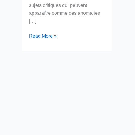
sujets critiques qui peuvent
apparaître comme des anomalies
[…]
Chantiers
Read More »
à
Venir
pour
les
Marques
sur
Internet